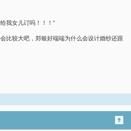
给我女儿订吗！！！”
憬会比较大吧，郑银好端端为什么会设计婚纱还跟