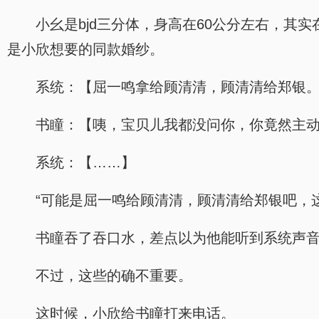
小幺是bjd三分体，身高在60公分左右，
是小欣想要的同款婚纱。
系统：【屈一鸣拿给顾清清，顾清清给郑银
书瞳：【咦，宝贝儿我都没问你，你竟然主
系统：【……】
“可能是屈一鸣给顾清清，顾清清给郑银吧，
书瞳吞了吞口水，差点以为他能听到系统声
不过，这些的确不重要。
这时候，小欣给书瞳打来电话。