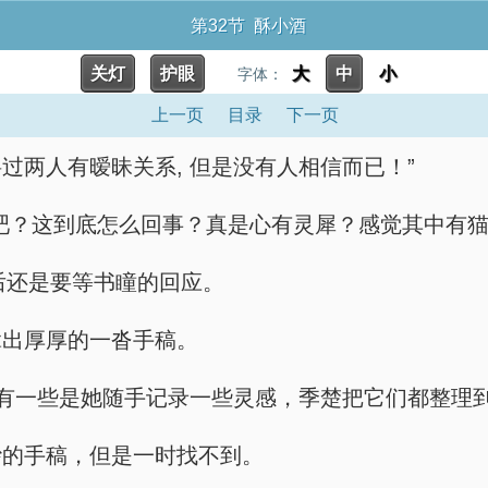
第32节 酥小酒
关灯
护眼
大
中
小
字体：
上一页
目录
下一页
过两人有暧昧关系, 但是没有人相信而已！”
瞳吧？这到底怎么回事？真是心有灵犀？感觉其中有猫
最后还是要等书瞳的回应。
拿出厚厚的一沓手稿。
还有一些是她随手记录一些灵感，季楚把它们都整理
纱的手稿，但是一时找不到。