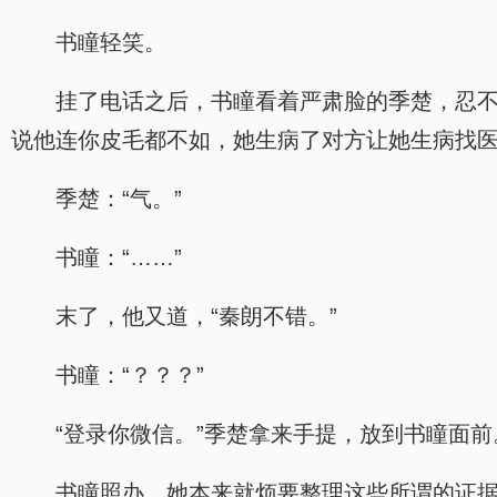
书瞳轻笑。
挂了电话之后，书瞳看着严肃脸的季楚，忍不
说他连你皮毛都不如，她生病了对方让她生病找医
季楚：“气。”
书瞳：“……”
末了，他又道，“秦朗不错。”
书瞳：“？？？”
“登录你微信。”季楚拿来手提，放到书瞳面前
书瞳照办，她本来就烦要整理这些所谓的证