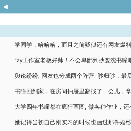
学同学，哈哈哈，而且之前疑似还有网友爆料
“zy工作室老板好帅！不会卑鄙到抄袭沈书
舆论纷纷, 网友也分成两个阵营, 吵归吵，
书瞳回到家，在房间抽屉里翻找了一会儿，
大学四年书瞳都在疯狂画图, 做各种作业，
她记得当初自己刚实习的时候也画过那件婚