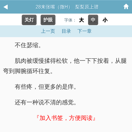
28来张嘴（微H） 梨梨原上谱
关灯
护眼
大
中
小
字体：
上一页
目录
下一章
不住瑟缩。
肌肉被缓慢揉得松软，他一下下按着，从腿
弯到脚腕循环往复。
有些疼，但更多的是痒。
还有一种说不清的感觉。
『加入书签，方便阅读』