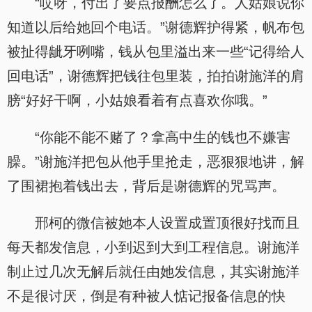
“哎呀，付出了要点报酬怎么了。人姑娘说你
知道以后给她回个电话。”谢德辉护得紧，帆布包
被扯得龇牙咧嘴，钱从包里溢出来一些“记得给人
回电话”，谢德辉把钱往包里装，拍拍谢施洋的肩
膀“好好干啊，小姑娘看着有点喜欢你哦。”
“你能不能不赌了？拿高中生的钱也不嫌害
臊。”谢施洋把包从他手里抢走，恶狠狠地讲，解
了围裙抱着钱出去，背后是谢德辉的咒骂声。
邢柯的微信被她本人设置成置顶很好找而且
每天都发信息，小到迟到大到工程信息。谢施洋
制止过几次无解后就任由她发信息，其实谢施洋
不是很讨厌，倒是有种被人惦记报备信息的快