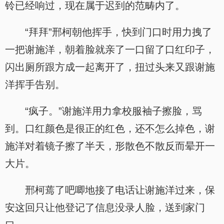
铃已经响过，现在属于迟到的范畴内了。
“拜拜”邢柯朝他挥手，快到门口时用力拽了
一把谢施洋，朝着脸就亲了一口留了口红印子，
闪出厕所跟方成一起离开了，扭过头来又跟谢施
洋挥手告别。
“疯子。”谢施洋用力拿校服袖子擦脸，骂
到。口红颜色是很正的红色，还不怎么掉色，谢
施洋对着镜子擦了半天，形散色不散反而晕开一
大片。
邢柯蔫了吧唧地接了电话让谢施洋过来，保
安这回只让他登记了信息没录人脸，送到家门