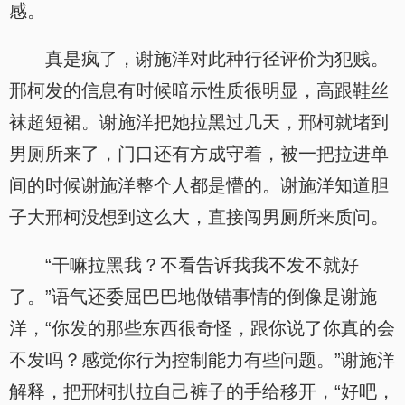
感。
真是疯了，谢施洋对此种行径评价为犯贱。
邢柯发的信息有时候暗示性质很明显，高跟鞋丝
袜超短裙。谢施洋把她拉黑过几天，邢柯就堵到
男厕所来了，门口还有方成守着，被一把拉进单
间的时候谢施洋整个人都是懵的。谢施洋知道胆
子大邢柯没想到这么大，直接闯男厕所来质问。
“干嘛拉黑我？不看告诉我我不发不就好
了。”语气还委屈巴巴地做错事情的倒像是谢施
洋，“你发的那些东西很奇怪，跟你说了你真的会
不发吗？感觉你行为控制能力有些问题。”谢施洋
解释，把邢柯扒拉自己裤子的手给移开，“好吧，