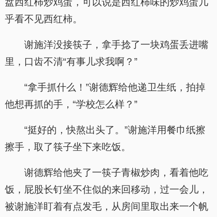
盘西红柿炒鸡蛋，可以说是西红柿味的炒鸡蛋几
乎看不见西红柿。
谢施洋没接筷子，拿手捻了一块鸡蛋丢进嘴
里，口齿不清“有事儿求我啊？”
“拿手抓什么！”谢德辉给他递卫生纸，拍掉
他想再抓的手，“学校怎么样？”
“挺好的，快熬出头了。”谢施洋用餐巾纸擦
擦手，取了筷子坐下来吃饭。
谢德辉给他夹了一筷子青椒炒肉，看着他吃
饭，屁股长钉坐不住似的来回移动，过一会儿，
被谢施洋盯着有点发毛，从房间里取出来一个帆