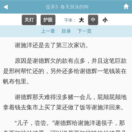
捉弄3 春天游泳的狗
关灯
护眼
大
中
小
字体：
上一章
目录
下一页
谢施洋还是去了第三次家访。
原因是谢德辉欠的款有点多，并且这笔巨款
是邢柯帮忙还的，另外还多给谢德辉一笔钱装在
帆布包里。
谢德辉那天难得没多赌一会儿，屁颠屁颠地
拿着钱去集市上买了菜还做了饭等谢施洋回来。
“儿子，尝尝。”谢德辉给谢施洋递筷子，那